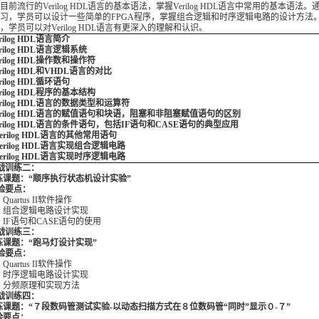
目前流行的Verilog HDL语言的基本语法，掌握Verilog HDL语言中常用的基本语法
习，学员可以设计一些简单的FPGA程序，掌握组合逻辑和时序逻辑电路的设计方法
，学员可以对Verilog HDL语言有更深入的理解和认识。
erilog HDL语言简介
erilog HDL语言逻辑系统
erilog HDL操作数和操作符
erilog HDL和VHDL语言的对比
rilog HDL循环语句
erilog HDL程序的基本结构
Verilog HDL语言的数据类型和运算符
Verilog HDL语言的赋值语句和块语，阻塞和非阻塞赋值语句的区别
Verilog HDL语言的条件语句，包括IF语句和CASE语句的典型应用
.Verilog HDL语言的其他常用语句
.Verilog HDL语言实现组合逻辑电路
.Verilog HDL语言实现时序逻辑电路
实战训练二：
课题：“顺序执行状态机设计实验”
要点：
Quartus II软件操作
2 组合逻辑电路设计实现
 IF语句和CASE语句的使用
实战训练三：
课题：“跑马灯设计实现”
要点：
Quartus II软件操作
2 时序逻辑电路设计实现
3 分频原理和实现方法
实战训练四：
课题：“７段数码管测试实验-以动态扫描方式在８位数码管“同时”显示０-７”
要点：