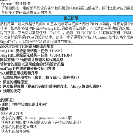
Quartus II软件操作
2 了解如何按一定的频率轮流向各个数码管的COM端送出低电平，同时送出对应的数
3 介绍多个数码管动态显示的方法。
第三阶段
利用第二阶段课程学到的HDL基本语法可以完成大部分的FPGA功能，但相对复杂的
计中，如果能够合理的应用Verilog HDL的高级语法结构，可以达到事半功倍的效果
程的学习，学员可以掌握任务（TASK），函数（FUNCTION）和有限状态机（FSM
可以更好的掌握FPGA的设计技术。此外，本节课程还介绍了QuartusII软件的两个常
SignalTAP，可以提高FPGA设计和调试的效率。
 TASK和FUNCTION语句的应用场合
 Verilog HDL高级语法结构－任务（TASK）
 Verilog HDL高级语法结构－任务（FUNCTION）
 有限状态机(FSM)的设计原理及其代码风格
 逻辑综合的原则以及可综合的代码设计风格
SignalTap II在线逻辑分析仪使用方法
 FPGA编程思想梳理和升华
1 状态机的使用技巧（嵌套，相互调用，顺序执行）
2 标志的编程思想
3 并发编程思想（提高代码执行效率的方法，Always协调和通信）
4 分频的技巧
实战训练五：
课题：“典型状态机设计实例”
要点：
 FSM设计方法
 状态机的编码（Binary、gray-code、one-hot等）
3 状态机的初始化状态和默认状态（完整状态机设计）
4 状态机的状态定义风格
5 状态机的编写风格