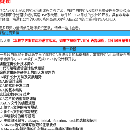
陈老师】
FPGA开发工程师,FPGA培训课程金牌讲师，有8年的FPGA和DSP系统硬件开发经验,
视频和图像处理领域的高速DSP系统硬、软件和FPGA系统的设计和开发，具有非常
经验，精通TI公司的C6000系列高速DSP和Altera公司的全系列FPGA/CPLD。
更多师资力量请参见曙海师资团队，请点击这儿查看
。
课程进度安排
程大纲
（本教学方案有两种语言版本，如果学员想学VHDL语言编程，我们可根据要
第一阶段
阶段的课程主要帮助学员了解FPGA系统设计的基础知识，掌握FPGA小系统硬件
学会操作QuartusII软件来完成FPGA的设计和开发。
可编程逻辑设计技术简介
下一代可编程逻辑设计技术展望
可编程逻辑器件硬件上的四大发展趋势
EDA软件设计方法及发展趋势
FPGA的设计流程
FPGA的常用开发工具
FPGA的基本结构
主流低成本FPGA 芯片
FPGA芯片的选型策略详解
.FPGA .V文件的编程规范
.1 单个.v文件的书写规范
.2 多个.v文件的书写规范
.3 声明部分的编写规范
4 主体部分编写，always、initial、function、task的选择和使用
.5 Always语句块编写规范和注意要点
.6 Alwasys内部功能的扩充和Always直接的通信和协调