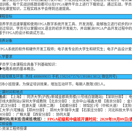
，循序渐进的学习FPGA的集成开发环境，开发流程以及硬件电路设计等知识。每次
战训练，每个实战训练题目都可以在FPGA硬件平台上进行下载验证。通过实战，学
消化课堂知识，工程实践水平会得到迅速提高。
课程目标
学员迅速掌握和使用FPGA数字系统开发工具、开发流程，能够独立进行初步的FP
经过培训，学员可以掌握HDL语言的初步开发能力，并且解决FPGA产品开发过程中
基于FPGA的设计和调试方法。
培养对象
GA系统的软件和硬件开发工程师；电子类专业的大学生和研究生；电子产品设计爱
入学要求
学习本课程应具备下列基础知识：
路系统的基本概念。
级规模及环境--热线:4008699035 手机:15921673576/13918613812( 微信同号)
小班授课，为保证培训效果，增加互动环节，每期人数限3到5人。
上课时间和地点
地点：
【上海】：同济大学(沪西)/新城金郡商务楼(11号线白银路站) 【深圳分部】：
号线大剧院站)/深圳大学成教院 【北京分部】：北京中山/福鑫大楼 【南京分部】：金
 【武汉分部】：佳源大厦（高新二路） 【成都分部】：领馆区1号（中和大道） 【沈
工大学/六宅臻品 【郑州分部】：郑州大学/锦华大厦 【石家庄分部】：河北科技大学/
州分部】：广粮大厦 【西安分部】：协同大厦
FPGA初级和中级班开课时间：2020年10月09日(
课时间(周末班/连续班/晚班）
：
实验设备
资深工程师授课