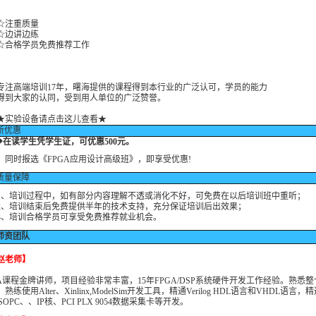
注重质量
边讲边练
格学员免费推荐工作
高端培训17年，曙海提供的课程得到本行业的广泛认可，学员的能力
大家的认同，受到用人单位的广泛赞誉。
★实验设备请点击这儿查看★
新优惠
◆
在读学生凭学生证，可优惠500元。
时报选
《FPGA应用设计高级班》
，即享受优惠!
质量保障
培训过程中，如有部分内容理解不透或消化不好，可免费在以后培训班中重听；
培训结束后免费提供半年的技术支持，充分保证培训后出效果；
培训合格学员可享受免费推荐就业机会。
师资团队
赵老师】
GA课程金牌讲师，项目经验非常丰富，15年FPGA/DSP系统硬件开发工作经验。熟悉整
熟练使用Alter、Xinlinx,ModelSim开发工具，精通Verilog HDL语言和VHDL语言，精通N
/SOPC、、IP核、PCI PLX 9054数据采集卡等开发。