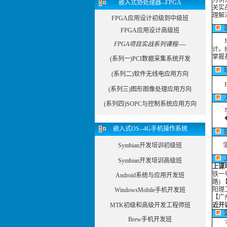
为例
嵌入式协处理器--FPGA
关实
理解
FPGA应用设计初级到中级班
FPGA应用设计高级班
培养
FPGA项目实战系列课程----
计。
掌握
(系列一)PCI数据采集系统开发
(系列二)软件无线电应用方向
FP
(系列三)图形图像处理应用方向
(系列四)SOPC与控制系统应用方向
学员
◆电
嵌入式OS--4G手机操作系统
班
坚持
Symbian开发培训初级班
Symbian开发培训高级班
上课
铁一
Android系统与应用开发班
路)
阳理
WindowsMobile手机开发班
【广
MTK初级和高级开发工程师班
近开
Brew手机开发班
☆