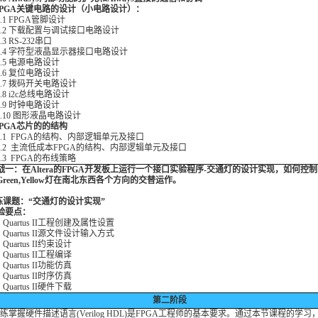
.FPGA关键电路的设计（小电路设计）：
.1 FPGA管脚设计
.2 下载配置与调试接口电路设计
3 RS-232串口
.4 字符型液晶显示器接口电路设计
.5 电源电路设计
.6 复位电路设计
.7 拨码开关电路设计
.8 i2c总线电路设计
.9 时钟电路设计
.10 图形液晶电路设计
.FPGA芯片的的结构
.1 FPGA的结构、内部逻辑单元及接口
.2 主流低成本FPGA的结构、内部逻辑单元及接口
.3 FPGA的布线策略
 实战一：在Altera的FPGA开发板上运行一个接口实验程序-交通灯的设计实现，如何控制
,Green,Yellow灯在南北东西各个方向的交替运作。
课题：“交通灯的设计实现”
要点：
 Quartus II工程创建及属性设置
 Quartus II源文件设计输入方式
Quartus II约束设计
Quartus II工程编译
Quartus II功能仿真
Quartus II时序仿真
Quartus II硬件下载
第二阶段
掌握硬件描述语言(Verilog HDL)是FPGA工程师的基本要求。通过本节课程的学习