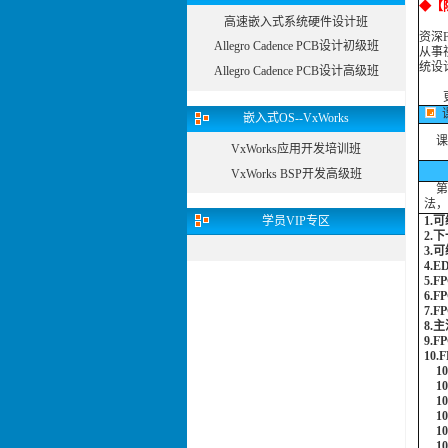
◆
【
高速嵌入式系统硬件设计班
资深
Allegro Cadence PCB设计初级班
从事
统设计
Allegro Cadence PCB设计高级班
嵌入式OS--VxWorks
课
VxWorks应用开发培训班
VxWorks BSP开发高级班
第一
法，
学员
VIP专区
1.
2.
3.
4.
5.
6.
7.
8.
9.
10
10
10
10
10.
10
10