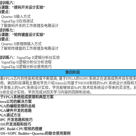
实战训练六：
课题：“拨码开关设计实验”
要点：
Quartus II输入方式
SignalTap II在线调试
3 了解拨码开关的工作原理及电路设计
实战训练七：
课题：“矩阵键盘设计实验”
要点：
 Quartus II原理图输入方式
2 了解矩阵键盘的工作原理及电路设计
战训练八：
SignalTap II逻辑分析仪实验
 SignalTap II逻辑分析仪分析流程
SignalTap II逻辑分析仪
使用技巧
第四阶段
FPGA芯片的性能和密度不断提高, 基于FPGA的SOPC系统正在逐渐成熟并且在很
用。第四阶段课程主要给学员介绍Altera公司基于NIOSII软核的SoPC系统设计流程
开发板上的SoPC系统设计实验，学员能够体会SoPC技术给系统设计带来的灵活性。
GA综合设计实验，学员完成对四天学习内容的回顾和总结。
 基于FPGA系统组成原理和典型方案
Altera公司的解决方案
 FPGA的编程思想的总结
 FPGA硬件开发的思路
 FPGA调试方法
 SOPC 开发思路和技巧
 NIOS开发流程和技巧
SOPC Build CPU软核的搭建
NIOS+SOPC Builder+Quartus的联合使用案例