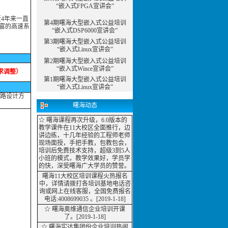
“嵌入式FPGA宣讲会”
近4年来一直
第4期曙海大型嵌入式公益培训
丰富的高速系
“嵌入式DSP6000宣讲会”
第3期曙海大型嵌入式公益培训
“嵌入式Linux宣讲会”
第2期曙海大型嵌入式公益培训
“嵌入式Wince宣讲会”
求调整）
第1期曙海大型嵌入式公益培训
“嵌入式Linux宣讲会”
电路设计方
曙海动态
☆ 曙海课程再次升级，6.0版本的
教学课件在11大校区全面推行，边
讲边练，十几年经验的工程师老师
现场面授，手把手教，包教包会，
培训后免费技术支持，超级3到5人
小班的模式，教学效果好，学员学
的快，深受曙海广大学员的赞誉。
曙海11大校区培训课程火热报名
中，详情请拨打各培训基地电话咨
询或网上在线客服，全国免费报名
电话:4008699035 。
[2019-1-18]
☆
曙海奥维通信企业培训开课
了。[2019-1-18]
☆ 曙海实达集团份企业培训热闹