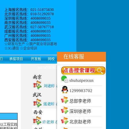
上海报名热线：021-51875830
北京报名热线：010-51292078
深圳报名热线：4008699035
南京报名热线：4008699035
武汉报名热线：027-50767718
成都报名热线：4008699035
广州报名热线：4008699035
西安报名热线：4008699035
☆
研发与生产
☆
脱产就业培训基地
☆
3G通信
☆
企业培训
在线客服
们
承接项目
开发板
网校
WEB在线客服
shuhaipeixun
1299983702
总部李老师
深圳徐老师
北京赵老师
，以工程实践