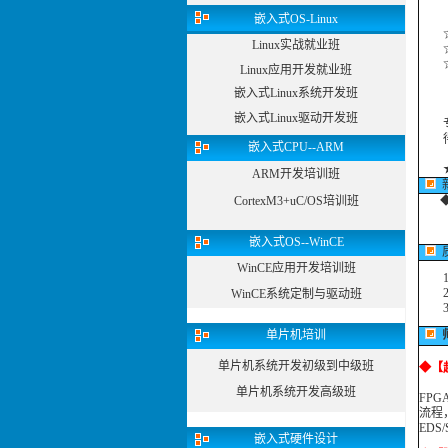
嵌入式OS-Linux
☆
Linux实战就业班
☆
☆合
Linux应用开发就业班
嵌入式Linux系统开发班
嵌入式Linux驱动开发班
专注
得到
嵌入式CPU--ARM
ARM开发培训班
CortexM3+uC/OS培训班
同
嵌入式OS--WinCE
WinCE应用开发培训班
1、
2、
WinCE系统定制与驱动班
3、
单片机培训
单片机系统开发初级到中级班
◆
【
单片机系统开发高级班
FP
流程，
EDS
嵌入式硬件设计