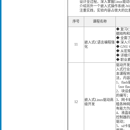
设计全过程，深入掌握Linux
介绍另外一个嵌入式操作系统-Wi
注重实践，实验内容占很大的比
序号
课程名称
◆ 复习
据结构和
◆ 全面
嵌入式C语言编程强
◆ 深入
11
化
◆ GNU
◆ 从宏
◆ 详细
◆ 职业
驱动开发
入式行业
本课程将
法，内容
1、fla
（nor fla
2、块设
的编写；
嵌入式Linux驱动高
3、网卡
12
级开发
植各种网
有能力为
4、液晶驱
控制器的
驱动；
5、sd