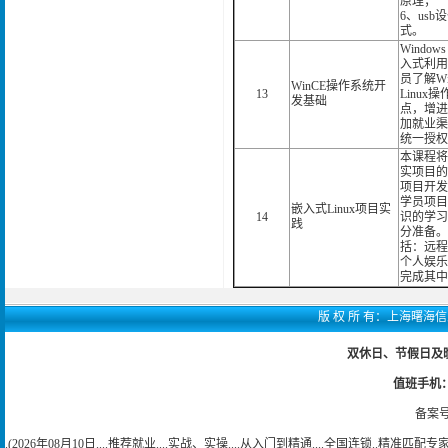
原理；
6、us
式。
Wind
入式利用
员了解W
WinCE操作系统开
13
Linu
发基础
点，增进
加就业渠
统一授权
本课程将
实项目的
项目开发
学员项目
嵌入式Linux项目实
14
识的学习
践
分准备。
括：远程
个人娱乐
完成其中
版 权 所 有：上海曙海信息网络
双休日、节假日及晚上
值班手机：15
备案号
.(2026年08月10日....推荐就业....实战、实操....从入门到精通....全国连锁..精准匹配专