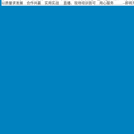
以质量求发展....合作共赢....实用实战.....直播、现场培训皆可....用心服务..........--即将开课--...................