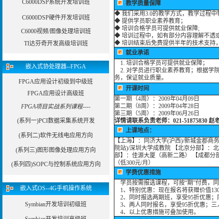
C6000DSP系统开发培训班
教学质量保障
◆ 我们采用3.0的教学方式，教学过程
C6000DSP硬件开发培训班
◆ 提供学员职业素养教育；
◆ 培训合格学员可提供就业保障;
C6000视频/图像处理培训班
◆ 培训过程中，如有部分内容理解不透
◆ 培训结束后免费提供半年的技术支持
TI达芬奇开发高级培训班
就业承诺
1. 培训合格学员可提供就业保障；
嵌入式协处理器--FPGA
2. 对学员进行职业素养教育；根据学
务，保证就业质量。
FPGA应用设计初级到中级班
开课时间
FPGA应用设计高级班
第一期（4周）
：2009年04月09日
第二期（8周）
：2009年04年28日
FPGA项目实战系列课程----
第三期（5周）
：2009年06月26日
(系列一)PCI数据采集系统开发
详情请联系负责老师：021-51875830 赵老师 手
上课地点：
(系列二)软件无线电应用方向
【上海】：同济大学(沪西)/新城金郡商务
院站)/深圳大学成教院 【北京分部】：北
(系列三)图形图像处理应用方向
部】：佳源大厦（高新二路） 【成都分
（低300元/月）
(系列四)SOPC与控制系统应用方向
学费优惠措施
学员按需报选课程，可按“期”付费，
嵌入式OS--4G手机操作系统
1、特别优惠：现在报名将获赠价值13
2、同时报选两期班，享受95折优惠；
Symbian开发培训初级班
3、两人同时报名，享受95折优惠；三
4、以上优惠措施可叠加使用。