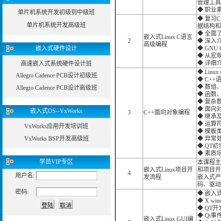
管理工具
◆ 职业
单片机系统开发初级到中级班
◆ 复习
单片机系统开发高级班
据结构和
◆ 全面
嵌入式Linux C语言
2
◆ 深入
高级编程
嵌入式硬件设计
◆ GNU
◆ 从宏
◆ 详细
高速嵌入式系统硬件设计班
◆ Linu
Allegro Cadence PCB设计初级班
◆ C++
◆ 数组
Allegro Cadence PCB设计高级班
◆ 函数
◆ 复杂
◆ 面向
嵌入式OS--VxWorks
3
C++面向对象编程
◆ 继承
◆ 运算
VxWorks应用开发培训班
◆ 模板
VxWorks BSP开发高级班
◆ 异常处
◆ QT初
◆ 素质
学员
VIP专区
本课程主
嵌入式Linux项目开
和项目开
4
用户名:
发流程
嵌入式产
码、驱动
密码:
◆ 嵌入式L
◆ X w
◆ QT开
◆ Qt事
嵌入式Linux GUI编