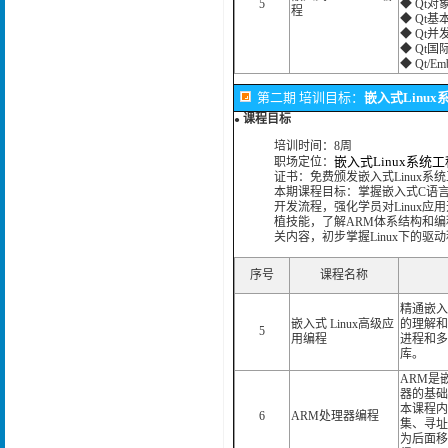
5
◆ Qt对
程
◆ Qt基
◆ Qt并
◆ Qt国
◆ Qt/E
第二期 培训目标：
嵌入式Linu
课程目标
●
培训时间：8周
嵌入式Linux系统
职场定位：
证书：免费颁发嵌入式Linux系
本期课程目标：掌握嵌入式C语言编
开发流程，强化学员对Linux应用开
植技能，了解ARM体系结构和编
关内容，初步掌握Linux下的驱
序号
课程名称
精通嵌入
嵌入式 Linux高级应
的理解和
5
用编程
进程和多
库。
ARM是
器的基础
本课程内
6
ARM处理器编程
集、寻址
为后面移