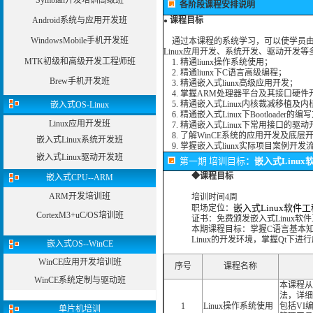
Symbian开发培训高级班
各阶段课程安排说明
Android系统与应用开发班
课程目标
●
WindowsMobile手机开发班
通过本课程的系统学习，可以使学员由浅
Linux应用开发、系统开发、驱动开发
MTK初级和高级开发工程师班
1. 精通liunx操作系统使用；
2. 精通liunx下C语言高级编程；
Brew手机开发班
3. 精通嵌入式liunx高级应用开发；
4. 掌握ARM处理器平台及其接口硬件
5. 精通嵌入式Linux内核裁减移植及
嵌入式OS-Linux
6. 精通嵌入式Linux下Bootloader的
Linux应用开发班
7. 精通嵌入式Linux下常用接口的驱动
8. 了解WinCE系统的应用开发及底层
嵌入式Linux系统开发班
9. 掌握嵌入式liunx实际项目案例开发
嵌入式Linux驱动开发班
第一期 培训目标
：
嵌入式Linu
◆课程目标
嵌入式CPU--ARM
ARM开发培训班
培训时间4周
嵌入式Linux软件
职场定位：
CortexM3+uC/OS培训班
证书：免费颁发嵌入式Linux软
本期课程目标：掌握C语言基本知
Linux的开发环境，掌握Qt下
嵌入式OS--WinCE
WinCE应用开发培训班
序号
课程名称
WinCE系统定制与驱动班
本课程从
法，详细
1
Linux操作系统使用
包括VI编
单片机培训