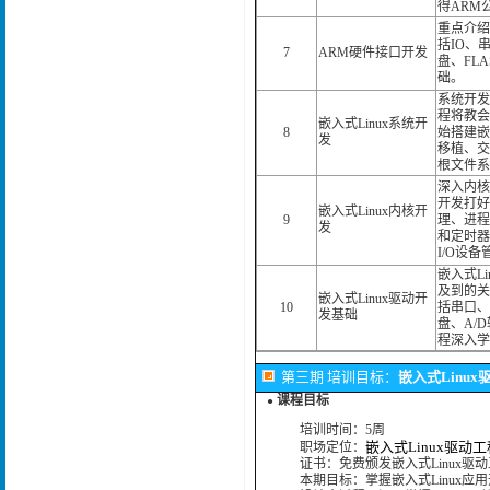
得ARM
重点介绍
括IO、
7
ARM硬件接口开发
盘、FL
础。
系统开发
程将教会
嵌入式Linux系统开
8
始搭建嵌
发
移植、交
根文件系
深入内核
开发打好
嵌入式Linux内核开
9
理、进程
发
和定时器
I/O设
嵌入式L
及到的关
嵌入式Linux驱动开
10
括串口、
发基础
盘、A/
程深入学
第三期 培训目标：
嵌入式Linu
课程目标
●
培训时间：5周
嵌入式Linux驱动
职场定位：
证书：免费颁发嵌入式Linux驱
本期目标：掌握嵌入式Linux