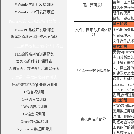
菜单、工具
VxWorks应用开发培训班
用户界面设计
对话框在程
VxWorks BSP开发高级班
组件的使
鼠标、键盘
PowerPC嵌入式系统/编译器优化
第五阶段
图形图像处理
PowerPC系统开发培训班
文件、图形与多媒体部
分
多媒体技术 
编译器原理及优化技术专题班
文件操作技术
PLC编程/变频器/数控/人机界面
第六阶段
安装Sql serv
PLC编程系列培训课程表
查询分析器
变频器系列培训课程表
企业管理器
SQL探查器
人机界面、数控系列培训课程表
Sql Server 数据库介绍
创建数据及
开发语言/数据库/软硬件测试
设计、创建
transact ---
Java/.NET/C#/SQL全能培训班
transact---
C语言培训班
视图,存储过
C++语言培训班
第七阶段
ADO数据库
JAVA语言培训班
常用数据库
C#语言培训班
添加、删除
数据库技术部分
Oracle数据库培训
浏览与查询
图表组件的
SQL Server数据库培训
主从数据设