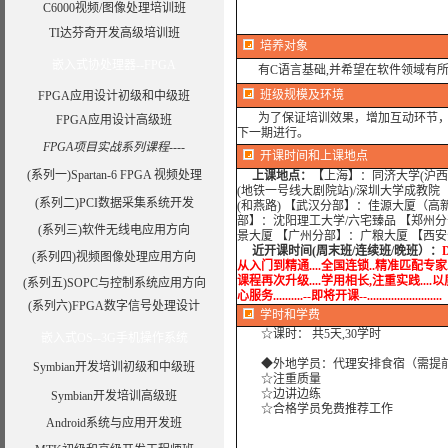
C6000视频/图像处理培训班
TI达芬奇开发高级培训班
培养对象
嵌入式协处理器--FPGA
有C语言基础,并希望在软件领域有所
班级规模及环境
FPGA应用设计初级和中级班
为了保证培训效果，增加互动环节，我
FPGA应用设计高级班
下一期进行。
FPGA项目实战系列课程----
开课时间和上课地点
(系列一)Spartan-6 FPGA 视频处理
上课地点：
【上海】：同济大学(沪西
(地铁一号线大剧院站)/深圳大学成教院
(系列二)PCI数据采集系统开发
(和燕路) 【武汉分部】：佳源大厦（高
部】：沈阳理工大学/六宅臻品 【郑州分
(系列三)软件无线电应用方向
景大厦 【广州分部】：广粮大厦 【西
近开课时间(周末班/连续班/晚班）：
(系列四)视频图像处理应用方向
从入门到精通....全国连锁..精准匹配专家..专
课程再次升级....学用相长,注重实践....以质
(系列五)SOPC与控制系统应用方向
心服务..........--即将开课--.........................
(系列六)FPGA数字信号处理设计
学时
和学费
☆课时： 共5天,30学时
嵌入式OS--3G手机操作系统
◆外地学员：代理安排食宿（需提
Symbian开发培训初级和中级班
☆注重质量
☆边讲边练
Symbian开发培训高级班
☆合格学员免费推荐工作
Android系统与应用开发班