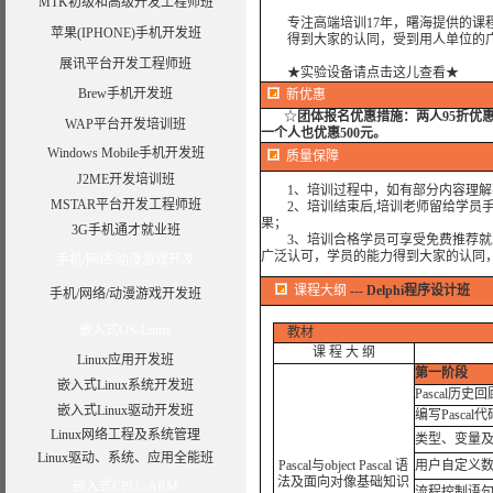
MTK初级和高级开发工程师班
专注高端培训17年，曙海提供的课程
苹果(IPHONE)手机开发班
得到大家的认同，受到用人单位的广
展讯平台开发工程师班
★实验设备请点击这儿查看★
Brew手机开发班
新优惠
☆
团体报名优惠措施：
两人95折优
WAP平台开发培训班
一个人也优惠500元。
Windows Mobile手机开发班
质量保障
J2ME开发培训班
1、培训过程中，如有部分内容理解
MSTAR平台开发工程师班
2、培训结束后,培训老师留给学员手机
果；
3G手机通才就业班
3、培训合格学员可享受免费推荐就业
广泛认可，学员的能力得到大家的认同
手机/网络/动漫游戏开发
课程大纲
---
Delphi程序设计班
手机/网络/动漫游戏开发班
嵌入式OS-Linux
教材
课 程 大 纲
Linux应用开发班
第一阶段
嵌入式Linux系统开发班
Pascal历史回
嵌入式Linux驱动开发班
编写Pascal代
Linux网络工程及系统管理
类型、变量
Linux驱动、系统、应用全能班
Pascal与object Pascal 语
用户自定义
法及面向对像基础知识
嵌入式CPU--ARM
流程控制语