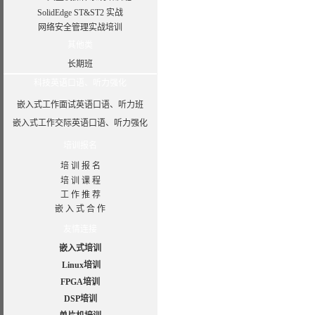
SolidEdge ST&ST2 实战
网络安全管理实战培训
其他类
长期班
科技英语口语、听力强化
嵌入式工作面试英语口语、听力班
嵌入式工作交际英语口语、听力强化
培训报名
培 训 报 名
培 训 课 程
工 作 推 荐
嵌 入 式 合 作
友情连接
嵌入式培训
Linux培训
FPGA培训
DSP培训