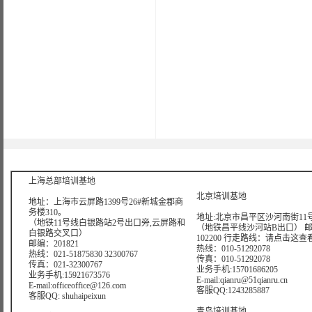
版权所有：上海曙海信息网络科
上海总部培训基地
北京培训基地
地址：上海市云屏路1399号26#新城金郡商
务楼310。
地址:北京市昌平区沙河南街11号
（地铁11号线白银路站2号出口旁,云屏路和
（地铁昌平线沙河站B出口） 
白银路交叉口）
102200 行走路线：
请点击这查
邮编：201821
热线：010-51292078
热线：021-51875830 32300767
传真：010-51292078
传真：021-32300767
业务手机:15701686205
业务手机:15921673576
E-mail:qianru@51qianru.cn
E-mail:officeoffice@126.com
客服QQ:1243285887
客服QQ: shuhaipeixun
青岛培训基地