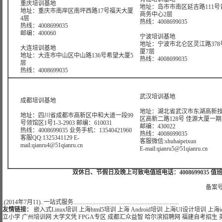
重庆培训基地
地址：岛市市南区延吉路111号
地址：重庆市南岸区南坪西路17号福天大厦
商务中心2层
4层
热线：4008699035
热线：4008699035
邮编：400060
宁波培训基地
地址：宁波市北仑区灵江路378
大连培训基地
厦7层
地址：大连市中山区中山路136号希望大厦5
热线：4008699035
层
热线：4008699035
武汉培训基地
成都培训基地
地址：湖北省武汉市东湖高新
地址：四川省成都市高新区中和大道一段99
区高新二路128号 佳源大厦一期A4
号领馆区1号1-3-2903 邮编：610031
邮编：430022
热线：4008699035 业务手机：13540421960
热线：4008699035
客服QQ:1325341129 E-
客服微信:shuhaipeixun
mail:qianru4@51qianru.cn
E-mail:qianru5@51qianru.cn
双休日、节假日及晚上可致电值班电话：4008699035 值班手机：15921
备案号
.(2014年7月11)..一站式服务.......................................................................
友情链接：
嵌入式Linux培训
上海html5培训
上海 Android培训
上海UI设计培训
上海i
立小学
广州培训网
大学文凭
FPGA专区
成都汇众益智
哈尔滨招聘网
福建自考招生