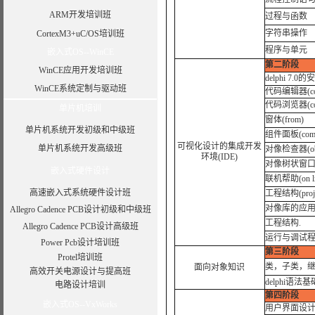
ARM开发培训班
过程与函数
字符串操作
CortexM3+uC/OS培训班
程序与单元
嵌入式OS--WinCE
第二阶段
WinCE应用开发培训班
delphi 7.
WinCE系统定制与驱动班
代码编辑器(code
代码浏览器(code
单片机培训
窗体(from)
单片机系统开发初级和中级班
组件面板(compon
可视化设计的集成开发
单片机系统开发高级班
对像检查器(objec
环境(IDE)
对像树状窗口(obje
嵌入式硬件设计
联机帮助(on lin
高速嵌入式系统硬件设计班
工程结构(project
对像库的应
Allegro Cadence PCB设计初级和中级班
工程结构.
Allegro Cadence PCB设计高级班
运行与调试
Power Pcb设计培训班
第三阶段
Protel培训班
类，子类，
面向对象知识
高效开关电源设计与提高班
delphi语法基
电路设计培训
第四阶段
嵌入式OS--VxWorks
用户界面设