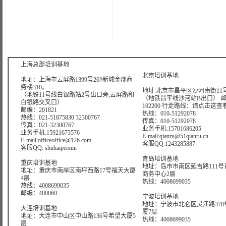
版权所有：上海曙海信息网络科
上海总部培训基地
北京培训基地
地址：上海市云屏路1399号26#新城金郡商
务楼310。
地址:北京市昌平区沙河南街11号
（地铁11号线白银路站2号出口旁,云屏路和
（地铁昌平线沙河站B出口） 
白银路交叉口）
102200 行走路线：
请点击这查
邮编：201821
热线：010-51292078
热线：021-51875830 32300767
传真：010-51292078
传真：021-32300767
业务手机:15701686205
业务手机:15921673576
E-mail:qianru@51qianru.cn
E-mail:officeoffice@126.com
客服QQ:1243285887
客服QQ: shuhaipeixun
青岛培训基地
重庆培训基地
地址：岛市市南区延吉路111号
地址：重庆市南岸区南坪西路17号福天大厦
商务中心2层
4层
热线：4008699035
热线：4008699035
邮编：400060
宁波培训基地
地址：宁波市北仑区灵江路378
大连培训基地
厦7层
地址：大连市中山区中山路136号希望大厦5
热线：4008699035
层