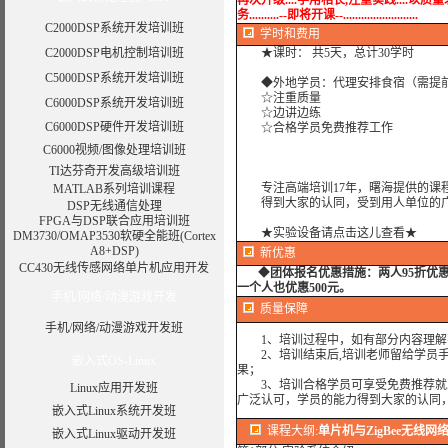
再次升级....学用相长,注重实践....以质量求
务..........--即将开课--.........................
C2000DSP系统开发培训班
学时
和费用
C2000DSP电机控制培训班
★课时： 共5天，总计30学时
C5000DSP系统开发培训班
◆外地学员：代理安排食宿（需提
☆注重质量
C6000DSP系统开发培训班
☆边讲边练
C6000DSP硬件开发培训班
☆合格学员免费推荐工作
C6000视频/图像处理培训班
TI达芬奇开发高级培训班
专注高端培训17年，曙海提供的课程
MATLAB系列培训课程
得到大家的认同，受到用人单位的广
DSP无线通信处理
FPGA与DSP联合应用培训班
★实验设备请点击这儿查看★
DM3730/OMAP3530软硬全能班(Cortex
A8+DSP)
新优惠
CC430无线传感网络单片机应用开发
◆
团体报名优惠措施：
两人95折优
一个人也优惠500元。
手机/网络/动漫游戏开发
质量保障
手机/网络/动漫游戏开发班
1、培训过程中，如有部分内容理解
2、培训结束后,培训老师留给学员手机
嵌入式OS-Linux
果；
3、培训合格学员可享受免费推荐就业
Linux应用开发班
广泛认可，学员的能力得到大家的认同
嵌入式Linux系统开发班
课程大纲
:
单片机与ZigBee无线网
嵌入式Linux驱动开发班