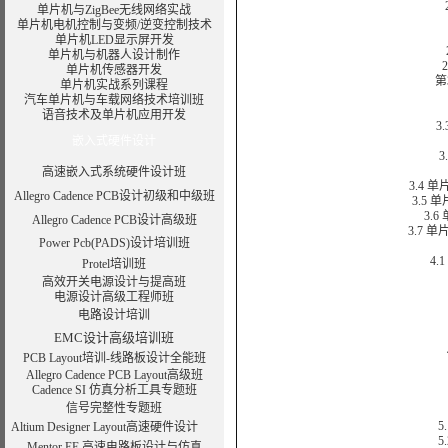
2.
单片机与ZigBee无线网络实战
单片机电机控制与变频/逆变控制技术
单片机LED显示屏开发
2.3
单片机与机器人设计制作
2.4 
单片机传感器开发
第
单片机实战系列课程
汽车单片机与车载网络技术培训班
语音技术及单片机应用开发
3.3
嵌入式硬件设计
3.3
高速嵌入式系统硬件设计班
3.4 单片
Allegro Cadence PCB设计初级和中级班
3.5 单
3.6 
Allegro Cadence PCB设计高级班
3.7 单片
Power Pcb(PADS)设计培训班
4.1 
Protel培训班
高效开关电源设计与提高班
电源设计高级工程师班
电路设计培训
EMC设计高级培训班
4
PCB Layout培训-线路板设计全能班
Allegro Cadence PCB Layout高级班
Cadence SI 仿真分析工具专题班
信号完整性专题班
5.1
Altium Designer Layout高速硬件设计
5.2
Mentor EE 高速电路板设计与仿真