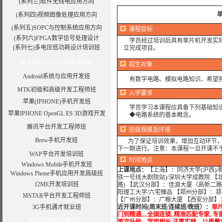
(系列三)软件无线电应用方向
单
(系列四)视频图像处理应用方向
(系列五)SOPC与控制系统应用方向
课程目标
(系列六)FPGA数字信号处理设计
学员经过培训后具有单片机开发实际
(系列七)多电压低功耗设计培训班
立完成项目。
嵌入式OS--3G手机操作系统
招生对象
Android系统与应用开发班
有数字电路、模拟电路知识、希望
MTK初级和高级开发工程师班
入学要求
苹果(IPHONE)手机开发班
学员学习本课程应具备下列基础知
苹果IPHONE OpenGL ES 3D游戏开发
◆电路系统的基本概念。
展讯平台开发工程师班
班级规模及环境
Brew手机开发班
为了保证培训效果，增加互动环节，我
下一期进行。
注意：本课程一旦开课不
WAP平台开发培训班
时间地点
Windows Mobile手机开发班
上课地点：
【上海】：同济大学(沪西)/
Windows Phone手机应用开发高级班
铁一号线大剧院站)/深圳大学成教院 【
J2ME开发培训班
路) 【武汉分部】：佳源大厦（高新二
阳理工大学/六宅臻品 【郑州分部】：郑
MSTAR平台开发工程师班
【广州分部】：广粮大厦 【西安分部】
3G手机通才就业班
近开课时间(周末班/连续班/晚班）：
单片
门到精通....全国连锁..精准匹配专家..专家培
嵌入式协处理器--DSP