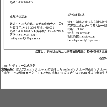
热线：4008699035
武汉培训基地
成都培训基地
地址：湖北省武汉市东湖高新
地址：四川省成都市高新区中和大道一段99
区高新二路128号 佳源大厦一期A4
号领馆区1号1-3-2903 邮编：610031
邮编：430022
热线：4008699035 业务手机：13540421960
热线：4008699035
客服QQ:1325341129 E-
客服微信:shuhaipeixun
mail:qianru4@51qianru.cn
E-mail:qianru5@51qianru.cn
双休日、节假日及晚上可致电值班电话：4008699035 值班手机：15921
备案号
.(2014年7月11)..一站式服务.......................................................................
友情链接：
嵌入式Linux培训
上海html5培训
上海 Android培训
上海UI设计培训
上海i
立小学
广州培训网
大学文凭
FPGA专区
成都汇众益智
哈尔滨招聘网
福建自考招生