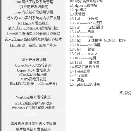
第1部分 实验系统介绍
Linux网络工程及系统管理
1.1 zigbee无线模块
QT应用开发培训班
1.2 cpu模块
Linux内核剖析高级培训班
1.3 实验板
嵌入式Linux实时系统与内核开发班
1.3.1 a1——传感器
1.3.2 a3——rs232接口
RT Linux开发高级班
1.3.3 a4——ft232rl设计
嵌入式Linux/MiniGUI高级培训班
1.3.4 a5——电源
Linux高手直通车-LPI全球认证课程
1.3.5 b1——jtag
嵌入式Linux高级编程及网络核心技术
1.3.6 b2——无线模块（cc2420）插座
1.3.7 b3——mcu插座
Linux驱动、系统、应用全能班
1.3.8 b4——键盘
嵌入式CPU--ARM
1.3.9 c1——显示区
1.3.10 c2——电机
ARM开发培训班
1.3.11 c3——蜂鸣器
CortexM3+uC/OS培训班
1.4 移动扩展板介绍
Cortex-M0开发培训班
1.4.1 oled显示
eCos驱动移植培训
1.4.2 传感器
MIPS高级开发班
1.4.3 其他
BlackFin培训(基于uClinux平台)
1.5 mplab idc2的使用
嵌入式OS--WinCE
第2部分
WinCE应用开发培训班
2
WinCE系统定制与驱动班
2
Windows CE项目案例培训班
2.
单片机培训
单片机系统开发初级和中级班
单片机系统开发高级班