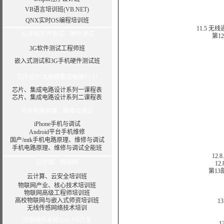
1
VB语言培训班(VB.NET)
1
QNX实时OS编程培训班
11.
11.5 无
3G手机软件测试、硬件测试
第12
1
3G软件测试工程师班
1
12
嵌入式测试和3G手机硬件测试班
1
芯片设计/大规模集成电路VLSI
芯片、集成电路设计系列一课程表
芯片、集成电路设计系列二课程表
手机电路原理、维修与调试
iPhone手机与调试
1
Android平台手机维修
12
国产/mtk手机电路原理、维修与调试
1
手机电路原理、维修与调试全能班
12.8
云计算、物联网
12.8
第13
云计算、云安全培训班
物联网产业、核心技术培训班
1
物联网高级工程师培训班
高校物联网与嵌入式师资培训班
13.2
无线传感网络技术培训
1
开源操作系统Tiny OS开发
13.